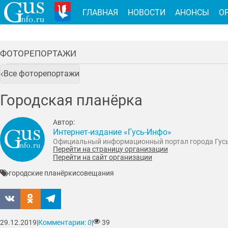
ГЛАВНАЯ
НОВОСТИ
АНОНСЫ
О
ФОТОРЕПОРТАЖИ
Все фоторепортажи
Городская планёрка
Автор:
Интернет-издание «Гусь-Инфо»
Официальный информационный портал города Гус
Перейти на страницу организации
Перейти на сайт организации
городские планёрки
совещания
29.12.2019
|
Комментарии:
0
|
39