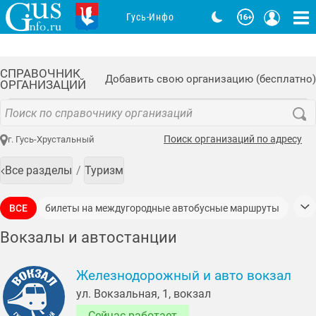
Гусь-Инфо
СПРАВОЧНИК
Добавить свою организацию (бесплатно)
ОРГАНИЗАЦИЙ
Поиск организаций по адресу
г. Гусь-Хрустальный
Все разделы
Туризм
ВСЕ
билеты на междугородные автобусные маршруты
билеты на поезда дальнего следования
Вокзалы и автостанции
билеты на пригородные автобусные маршруты
Железнодорожный и авто вокзал
билеты на пригородные поезда
ул. Вокзальная, 1, вокзал
Сейчас работает