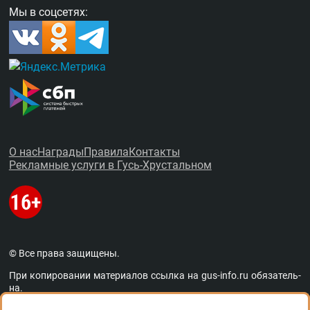
Мы в соцсетях:
О нас
Награды
Правила
Контакты
Рекламные услуги в Гусь-Хрустальном
© Все права защищены.
При копировании материалов ссыл­ка на
gus-info.ru
обя­за­тель­
на.
За содержание рекламных объявлений администра­ция пор­та­