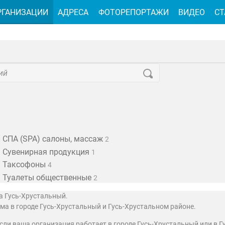
РГАНИЗАЦИИ
АДРЕСА
ФОТОРЕПОРТАЖИ
ВИДЕО
СТ
СПА (SPA) салоны, массаж
2
Сувенирная продукция
1
Таксофоны
4
Туалеты общественные
2
а Гусь-Хрустальный.
а в городе Гусь-Хрустальный и Гусь-Хрустальном районе.
 если ваша организация работает в городе Гусь-Хрустальный или в 