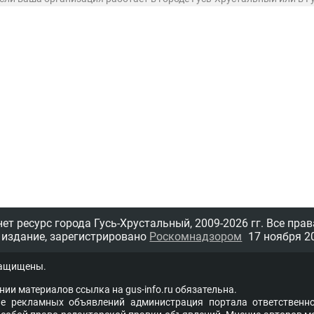
т ресурс города Гусь-Хрустальный,
2009-2026 гг.
Все прав
 издание, зарегистрировано
Роскомнадзором
17 ноября 20
защищены.
нии материалов ссыл­ка на
gus-info.ru
обя­за­тель­на.
 рекламных объявлений администра­ция пор­та­ла от­вет­ствен­но