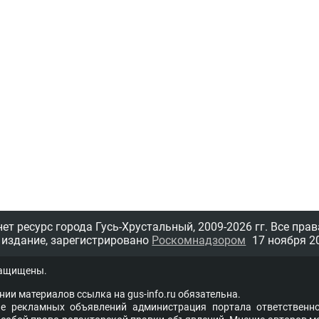
т ресурс города Гусь-Хрустальный,
2009-2026 гг.
Все прав
 издание, зарегистрировано
Роскомнадзором
17 ноября 20
защищены.
нии материалов ссыл­ка на
gus-info.ru
обя­за­тель­на.
 рекламных объявлений администра­ция пор­та­ла от­вет­ствен­но