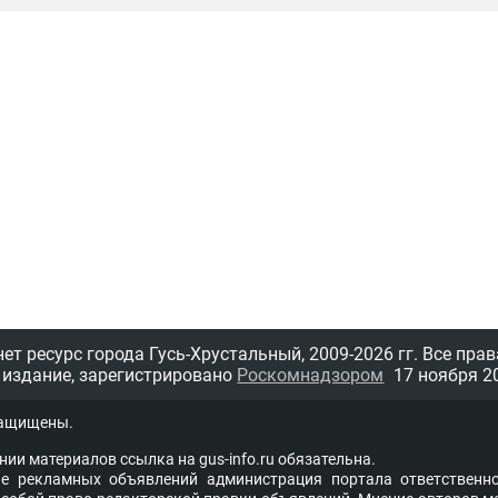
т ресурс города Гусь-Хрустальный,
2009-2026 гг.
Все прав
 издание, зарегистрировано
Роскомнадзором
17 ноября 20
защищены.
нии материалов ссыл­ка на
gus-info.ru
обя­за­тель­на.
 рекламных объявлений администра­ция пор­та­ла от­вет­ствен­но