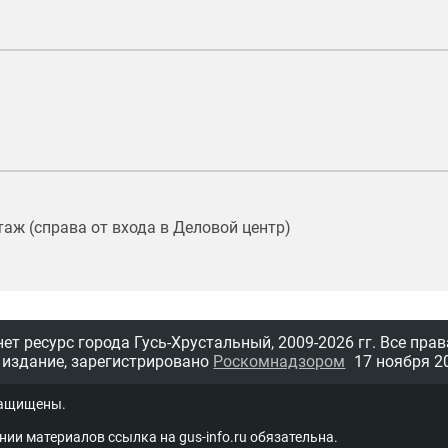
таж (справа от входа в Деловой центр)
т ресурс города Гусь-Хрустальный,
2009-2026 гг.
Все прав
 издание, зарегистрировано
Роскомнадзором
17 ноября 20
защищены.
нии материалов ссыл­ка на
gus-info.ru
обя­за­тель­на.