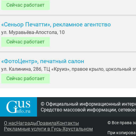
Сейчас работает
«Сеньор Печатти», рекламное агентство
ул. Муравьёва-Апостола, 10
Сейчас работает
«ФотоЦентр», печатный салон
ул. Калинина, 28б, ТЦ «Круиз», правое крыло, цокольный э
Сейчас работает
© Официальный информационный интерне
Средство массовой информации, сетевое
О нас
Награды
Правила
Контакты
© Все права 
Рекламные услуги в Гусь-Хрустальном
При копирова