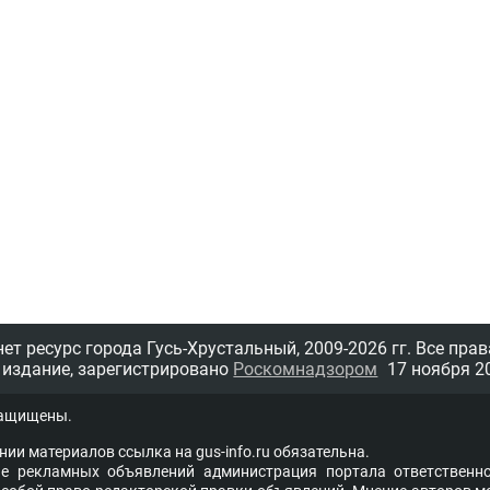
т ресурс города Гусь-Хрустальный,
2009-2026 гг.
Все прав
 издание, зарегистрировано
Роскомнадзором
17 ноября 20
защищены.
нии материалов ссыл­ка на
gus-info.ru
обя­за­тель­на.
 рекламных объявлений администра­ция пор­та­ла от­вет­ствен­но