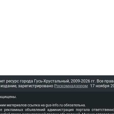
т ресурс города Гусь-Хрустальный,
2009-2026 гг.
Все прав
 издание, зарегистрировано
Роскомнадзором
17 ноября 20
защищены.
нии материалов ссыл­ка на
gus-info.ru
обя­за­тель­на.
 рекламных объявлений администра­ция пор­та­ла от­вет­ствен­но