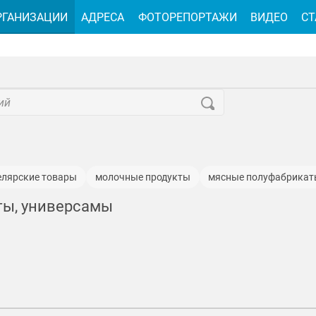
РГАНИЗАЦИИ
АДРЕСА
ФОТОРЕПОРТАЖИ
ВИДЕО
СТ
елярские товары
молочные продукты
мясные полуфабрика
ные изделия
фрукты
хозяйственные товары
ты, универсамы