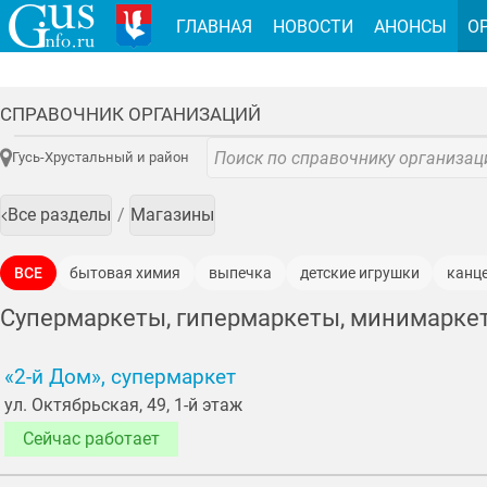
ГЛАВНАЯ
НОВОСТИ
АНОНСЫ
О
СПРАВОЧНИК ОРГАНИЗАЦИЙ
Гусь-Хрустальный и район
Все разделы
Магазины
ВСЕ
бытовая химия
выпечка
детские игрушки
канц
рыба
рыбные полуфабрикаты
спиртные напитки
табач
Супермаркеты, гипермаркеты, минимарке
«2-й Дом», супермаркет
ул. Октябрьская, 49, 1-й этаж
Сейчас работает