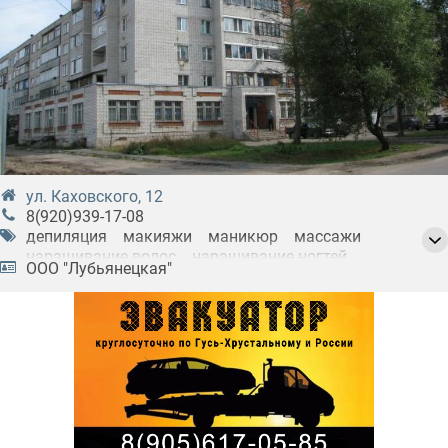
ул. Каховского, 12
8(920)939-17-08
депиляция
макияжи
маникюр
массажи
наращивание волос
наращивание ногтей
ООО "Лубьянецкая"
наращивание ресниц
окрашивание
парикмахерские
педикюры
салоны красоты
солярии