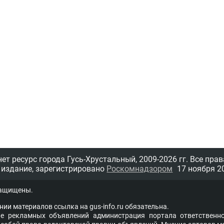
т ресурс города Гусь-Хрустальный,
2009-2026 гг.
Все прав
 издание, зарегистрировано
Роскомнадзором
17 ноября 20
защищены.
нии материалов ссыл­ка на
gus-info.ru
обя­за­тель­на.
 рекламных объявлений администра­ция пор­та­ла от­вет­ствен­но