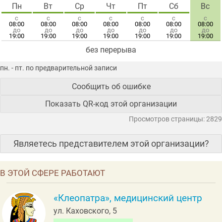
Пн
Вт
Ср
Чт
Пт
Сб
Вс
с
с
с
с
с
с
с
08:00
08:00
08:00
08:00
08:00
08:00
08:00
до
до
до
до
до
до
до
19:00
19:00
19:00
19:00
19:00
19:00
19:00
без перерыва
пн. - пт. по предварительной записи
Сообщить об ошибке
Показать QR-код этой организации
Просмотров страницы: 2829
Являетесь представителем этой организации?
В ЭТОЙ СФЕРЕ РАБОТАЮТ
«Клеопатра», медицинский центр
ул. Каховского, 5