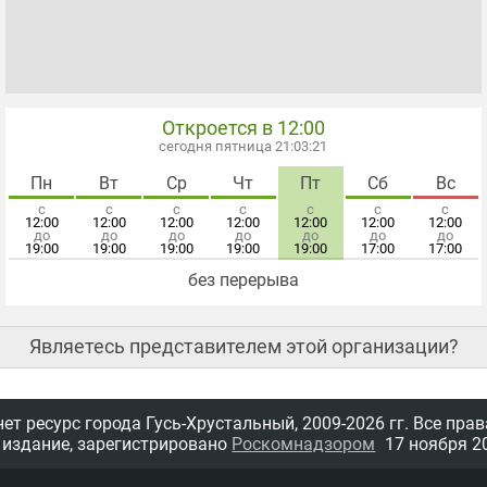
Откроется в 12:00
сегодня пятница 21:03:22
Пн
Вт
Ср
Чт
Пт
Сб
Вс
с
с
с
с
с
с
с
12:00
12:00
12:00
12:00
12:00
12:00
12:00
до
до
до
до
до
до
до
19:00
19:00
19:00
19:00
19:00
17:00
17:00
без перерыва
Являетесь представителем этой организации?
т ресурс города Гусь-Хрустальный,
2009-2026 гг.
Все прав
 издание, зарегистрировано
Роскомнадзором
17 ноября 20