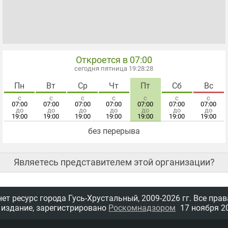
Откроется в 07:00
сегодня пятница 19:28:28
Пн
Вт
Ср
Чт
Пт
Сб
Вс
с
с
с
с
с
с
с
07:00
07:00
07:00
07:00
07:00
07:00
07:00
до
до
до
до
до
до
до
19:00
19:00
19:00
19:00
19:00
19:00
19:00
без перерыва
Являетесь представителем этой организации?
т ресурс города Гусь-Хрустальный,
2009-2026 гг.
Все прав
 издание, зарегистрировано
Роскомнадзором
17 ноября 20