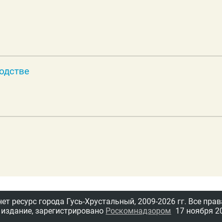
водстве
т ресурс города Гусь-Хрустальный,
2009-2026 гг.
Все прав
 издание, зарегистрировано
Роскомнадзором
17 ноября 20