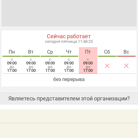
Сейчас работает
сегодня пятница 11:48:26
Пн
Вт
Ср
Чт
Пт
Сб
Вс
с
с
с
с
с
×
×
09:00
09:00
09:00
09:00
09:00
до
до
до
до
до
17:00
17:00
17:00
17:00
17:00
без перерыва
Являетесь представителем этой организации?