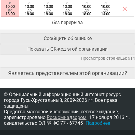
с
с
с
с
с
с
×
10:00
10:00
10:00
10:00
10:00
10:00
до
до
до
до
до
до
18:00
18:00
18:00
18:00
18:00
14:00
без перерыва
Сообщить об ошибке
Показать QR-код этой организации
Просмотров страницы: 614
Являетесь представителем этой организации?
© Официальный информационный интернет ресурс
города Гусь-Хрустальный,
2009-2026 гг.
Все права
защищены.
Средство массовой информации, сетевое издание,
зарегистрировано
Роскомнадзором
17 ноября 2016 г.,
свидетельство
ЭЛ № ФС 77 - 67745
Подробнее