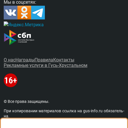
Мы в соцсетях:
О нас
Награды
Правила
Контакты
Рекламные услуги в Гусь-Хрустальном
© Все права защищены.
При копировании материалов ссыл­ка на
gus-info.ru
обя­за­тель­
на.
За содержание рекламных объявлений администра­ция пор­та­
ла от­вет­ствен­но­сти не несёт. Остав­ля­ем за со­бой пра­во ре­дак­