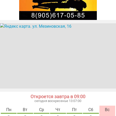
Откроется завтра в 09:00
сегодня воскресенье 13:07:01
Пн
Вт
Ср
Чт
Пт
Сб
Вс
с
с
с
с
с
с