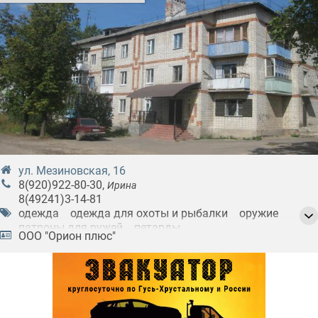
ул. Мезиновская, 16
8(920)922-80-30
,
Ирина
8(49241)3-14-81
одежда
одежда для охоты и рыбалки
оружие
патроны для ружей
петарды
ООО "Орион плюс"
походные инструменты
разгрузка
ружья
салюты
сейфы для хранения оружия
средства индивидуальной защиты
товары для охоты
товары для туризма
фейерверки