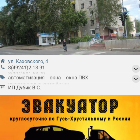
ул. Каховского, 4
8(49241)2-13-91
8(904)591-63-79
автоматизация
окна
окна ПВХ
8(903)831-08-70
переговорные устройства
ИП Дубик В.С.
ремонт и обслуживание домофонов
ремонт и обслуживание систем
видеонаблюдения
системы видеонаблюдения
слаботочные работы
техника видеонаблюдения
турникеты
установка дверных блоков
установка домофонов
установка лоджий