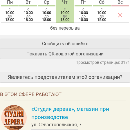
Пн
Вт
Ср
Чт
Пт
Сб
Вс
с
с
с
с
с
с
×
10:00
10:00
10:00
10:00
10:00
10:00
до
до
до
до
до
до
18:00
18:00
18:00
18:00
18:00
15:00
без перерыва
Сообщить об ошибке
Показать QR-код этой организации
Просмотров страницы: 3171
Являетесь представителем этой организации?
В ЭТОЙ СФЕРЕ РАБОТАЮТ
«Студия дерева», магазин при
производстве
ул. Севастопольская, 7