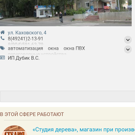
ул. Каховского, 4
8(49241)2-13-91
8(904)591-63-79
автоматизация
окна
окна ПВХ
8(903)831-08-70
переговорные устройства
ИП Дубик В.С.
ремонт и обслуживание домофонов
ремонт и обслуживание систем
видеонаблюдения
системы видеонаблюдения
слаботочные работы
техника видеонаблюдения
турникеты
установка дверных блоков
установка домофонов
установка лоджий
установка окон
установка окон ПВХ
В ЭТОЙ СФЕРЕ РАБОТАЮТ
установка систем безопасности
установка систем видеонаблюдения
установка турникетов
установка шлагбаумов
«Студия дерева», магазин при произ
шлагбаумы