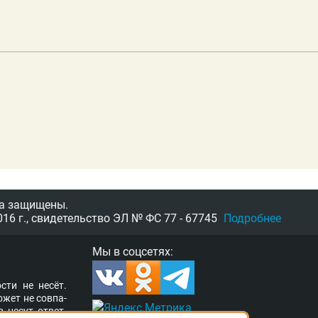
а защищены.
16 г.,
свидетельство
ЭЛ № ФС 77 - 67745
Подробнее
Мы в соцсетях:
­сти не несёт.
о­жет не сов­па­
в несут от­вет­