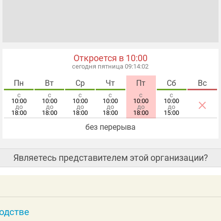
Откроется в 10:00
сегодня пятница 09:14:03
Пн
Вт
Ср
Чт
Пт
Сб
Вс
с
с
с
с
с
с
×
10:00
10:00
10:00
10:00
10:00
10:00
до
до
до
до
до
до
18:00
18:00
18:00
18:00
18:00
15:00
без перерыва
Являетесь представителем этой организации?
водстве