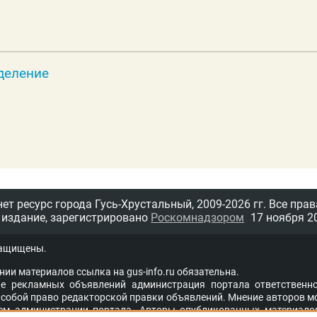
деление
т ресурс города Гусь-Хрустальный,
2009-2026 гг.
Все прав
 издание, зарегистрировано
Роскомнадзором
17 ноября 20
защищены.
нии материалов ссыл­ка на
gus-info.ru
обя­за­тель­на.
 рекламных объявлений администра­ция пор­та­ла от­вет­ствен­но
со­бой пра­во ре­дак­тор­ской прав­ки объ­яв­ле­ний. Мне­ние ав­то­ров м
ем адми­ни­стра­ции пор­та­ла. Ав­то­ры опуб­ли­ко­ван­ных ма­те­ри­а­ло