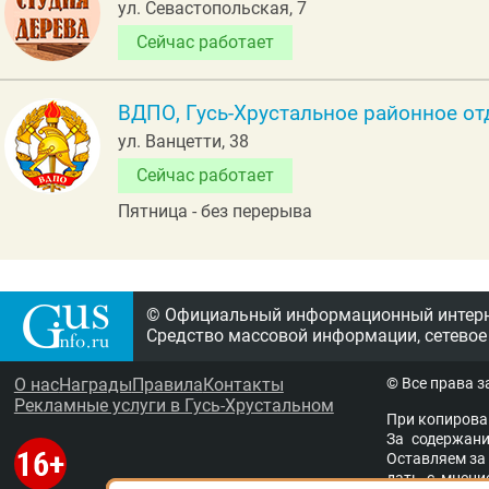
ул. Севастопольская, 7
Сейчас работает
ВДПО, Гусь-Хрустальное районное от
ул. Ванцетти, 38
Сейчас работает
Пятница - без перерыва
© Официальный информационный интерне
Средство массовой информации, сетевое
О нас
Награды
Правила
Контакты
© Все права 
Рекламные услуги в Гусь-Хрустальном
При копирова
За содержание
Остав­ля­ем за 
дать с мне­ни­