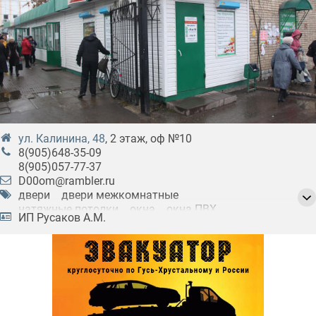
ул. Калинина, 48
, 2 этаж, оф №10
8(905)648-35-09
8(905)057-77-37
D00om@rambler.ru
двери
двери межкомнатные
натяжные потолки
окна
окна ПВХ
ИП Русаков А.М.
окна деревянные
ремонтные работы
строительные работы