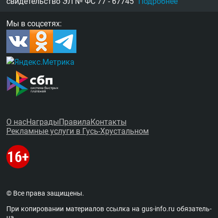
свидетельство
ЭЛ № ФС 77 - 67745
Подробнее
Мы в соцсетях:
О нас
Награды
Правила
Контакты
Рекламные услуги в Гусь-Хрустальном
© Все права защищены.
При копировании материалов ссыл­ка на
gus-info.ru
обя­за­тель­
на.