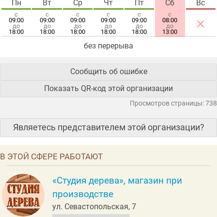
Пн
Вт
Ср
Чт
Пт
Сб
Вс
с
с
с
с
с
с
×
09:00
09:00
09:00
09:00
09:00
08:00
до
до
до
до
до
до
18:00
18:00
18:00
18:00
18:00
13:00
без перерыва
Сообщить об ошибке
Показать QR-код этой организации
Просмотров страницы: 738
Являетесь представителем этой организации?
В ЭТОЙ СФЕРЕ РАБОТАЮТ
«Студия дерева», магазин при
производстве
ул. Севастопольская, 7