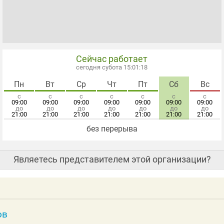
Сейчас работает
сегодня субота 15:01:18
Пн
Вт
Ср
Чт
Пт
Сб
Вс
с
с
с
с
с
с
с
09:00
09:00
09:00
09:00
09:00
09:00
09:00
до
до
до
до
до
до
до
21:00
21:00
21:00
21:00
21:00
21:00
21:00
без перерыва
Являетесь представителем этой организации?
ов