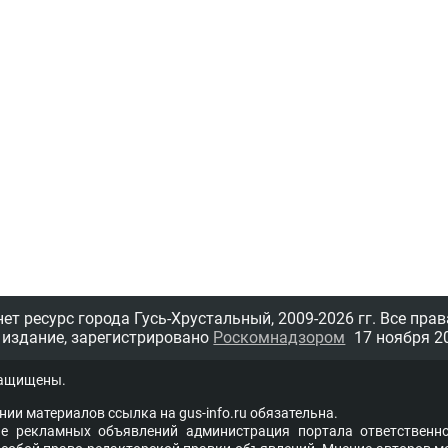
т ресурс города Гусь-Хрустальный,
2009-2026 гг.
Все прав
 издание, зарегистрировано
Роскомнадзором
17 ноября 20
защищены.
нии материалов ссыл­ка на
gus-info.ru
обя­за­тель­на.
 рекламных объявлений администра­ция пор­та­ла от­вет­ствен­но