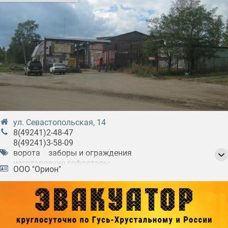
ул. Севастопольская, 14
8(49241)2-48-47
8(49241)3-58-09
ворота
заборы и ограждения
изготовление гофротары
ООО "Орион"
изготовление железных ворот
изготовление железных заборов
изготовление металлоизделий
изготовление тары
металлопрокат
приём макулатуры
приём металлолома