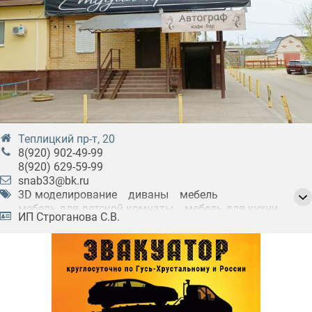
Теплицкий пр-т, 20
8(920) 902-49-99
8(920) 629-59-99
snab33@bk.ru
3D моделирование
диваны
мебель
мебель для детской комнаты
мебель для кухни
ИП Строганова С.В.
мебель для прихожей
мебель для спальни
мягкая мебель
офисная мебель
шкафы