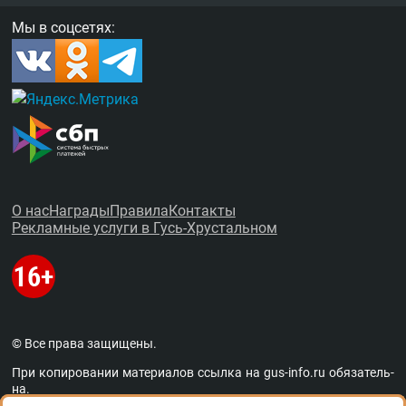
Мы в соцсетях:
О нас
Награды
Правила
Контакты
Рекламные услуги в Гусь-Хрустальном
© Все права защищены.
При копировании материалов ссыл­ка на
gus-info.ru
обя­за­тель­
на.
За содержание рекламных объявлений администра­ция пор­та­