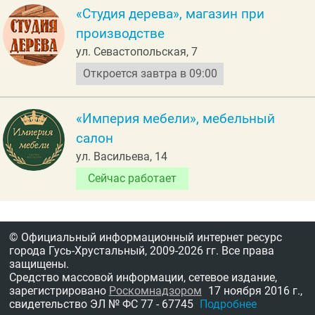
«Студия дерева», магазин при
производстве
ул. Севастопольская, 7
Откроется завтра в 09:00
«Империя мебели», мебельный
салон
ул. Васильева, 14
Сейчас работает
© Официальный информационный интернет ресурс
города Гусь-Хрустальный,
2009-2026 гг.
Все права
защищены.
Средство массовой информации, сетевое издание,
зарегистрировано
Роскомнадзором
17 ноября 2016 г.,
свидетельство
ЭЛ № ФС 77 - 67745
Подробнее