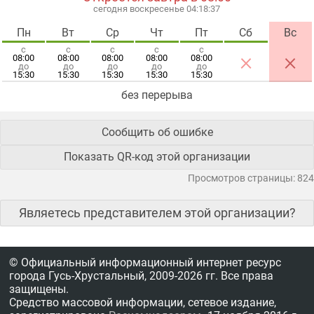
сегодня воскресенье 04:18:38
Пн
Вт
Ср
Чт
Пт
Сб
Вс
с
с
с
с
с
×
×
08:00
08:00
08:00
08:00
08:00
до
до
до
до
до
15:30
15:30
15:30
15:30
15:30
без перерыва
Сообщить об ошибке
Показать QR-код этой организации
Просмотров страницы: 824
Являетесь представителем этой организации?
© Официальный информационный интернет ресурс
города Гусь-Хрустальный,
2009-2026 гг.
Все права
защищены.
Средство массовой информации, сетевое издание,