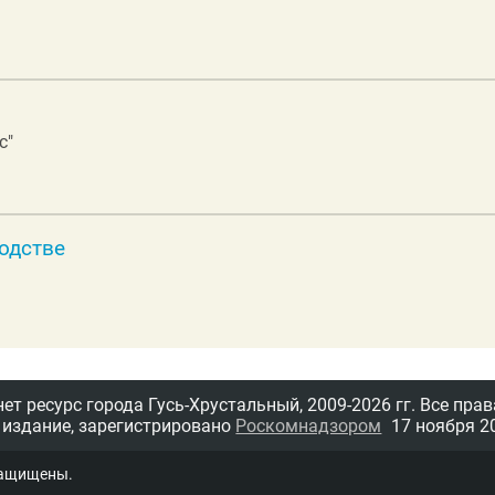
с"
водстве
т ресурс города Гусь-Хрустальный,
2009-2026 гг.
Все прав
 издание, зарегистрировано
Роскомнадзором
17 ноября 20
защищены.