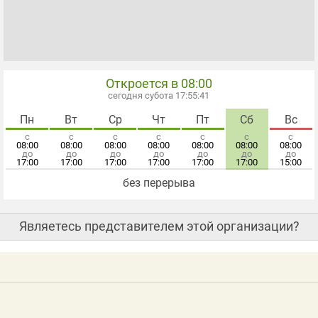
Откроется в 08:00
сегодня субота 17:55:42
Пн
Вт
Ср
Чт
Пт
Сб
Вс
с
с
с
с
с
с
с
08:00
08:00
08:00
08:00
08:00
08:00
08:00
до
до
до
до
до
до
до
17:00
17:00
17:00
17:00
17:00
17:00
15:00
без перерыва
Являетесь представителем этой организации?
н