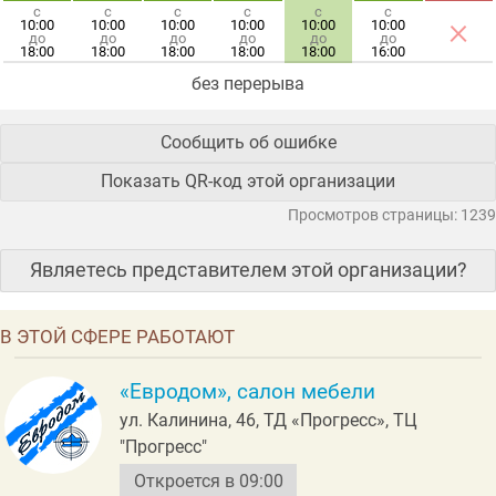
с
с
с
с
с
с
×
10:00
10:00
10:00
10:00
10:00
10:00
до
до
до
до
до
до
18:00
18:00
18:00
18:00
18:00
16:00
без перерыва
Сообщить об ошибке
Показать QR-код этой организации
Просмотров страницы: 1239
Являетесь представителем этой организации?
В ЭТОЙ СФЕРЕ РАБОТАЮТ
«Евродом», салон мебели
ул. Калинина, 46, ТД «Прогресс», ТЦ
"Прогресс"
Откроется в 09:00