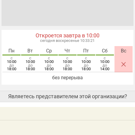
Откроется завтра в 10:00
сегодня воскресенье 10:33:22
Пн
Вт
Ср
Чт
Пт
Сб
Вс
с
с
с
с
с
с
×
10:00
10:00
10:00
10:00
10:00
10:00
до
до
до
до
до
до
18:00
18:00
18:00
18:00
18:00
14:00
без перерыва
Являетесь представителем этой организации?
н