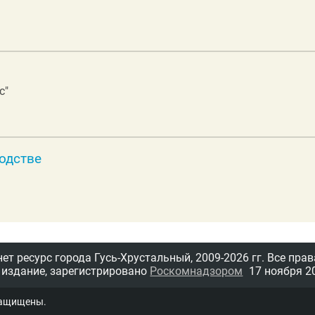
с"
водстве
т ресурс города Гусь-Хрустальный,
2009-2026 гг.
Все прав
 издание, зарегистрировано
Роскомнадзором
17 ноября 20
защищены.