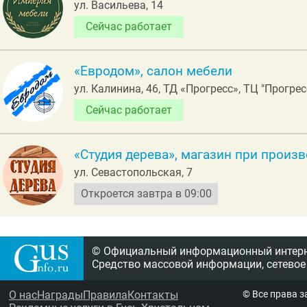
ул. Васильева, 14
Сейчас работает
«Евродом», салон мебели
ул. Калинина, 46, ТД «Прогресс», ТЦ "Прогрес
Сейчас работает
«Студия дерева», магазин при произ
ул. Севастопольская, 7
Откроется завтра в 09:00
© Официальный информационный интерне
Средство массовой информации, сетевое
О нас
Награды
Правила
Контакты
© Все права 