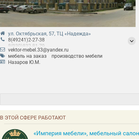
ул. Октябрьская, 57, ТЦ «Надежда»
8(49241)2-27-38
8(930)832-81-79
vektor-mebel.33@yandex.ru
8(919)023-59-34
мебель на заказ
производство мебели
Назаров Ю.М.
В ЭТОЙ СФЕРЕ РАБОТАЮТ
«Империя мебели», мебельный сало