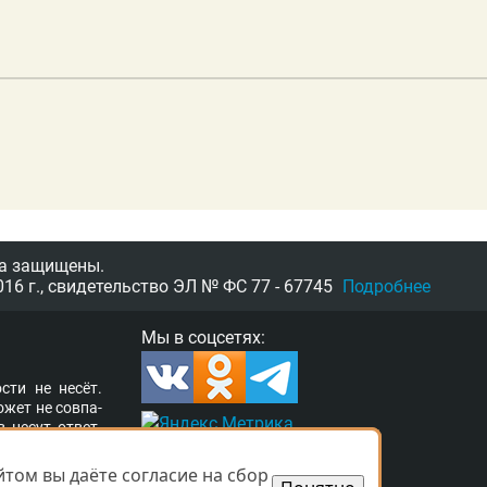
а защищены.
16 г.,
свидетельство
ЭЛ № ФС 77 - 67745
Подробнее
Мы в соцсетях:
­сти не несёт.
о­жет не сов­па­
в несут от­вет­
ор­та­ле раз­ме­
а свя­зать­ся с
том вы даёте согласие на сбор
том вы даёте согласие на сбор
­ших прав. Ва­ши