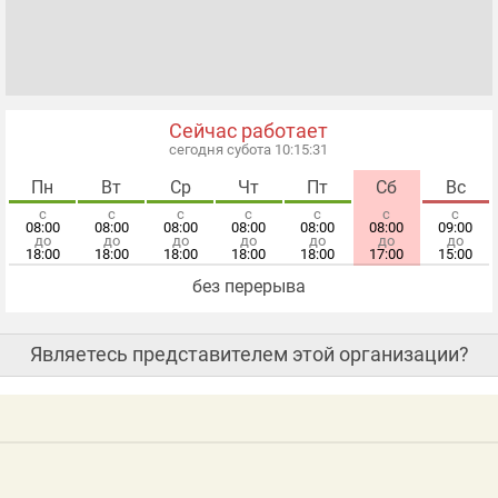
Сейчас работает
сегодня субота 10:15:31
Пн
Вт
Ср
Чт
Пт
Сб
Вс
с
с
с
с
с
с
с
08:00
08:00
08:00
08:00
08:00
08:00
09:00
до
до
до
до
до
до
до
18:00
18:00
18:00
18:00
18:00
17:00
15:00
без перерыва
Являетесь представителем этой организации?