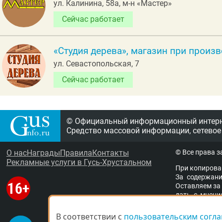
ул. Калинина, 58а, м-н «Мастер»
Сейчас работает
«Студия дерева», магазин при произ
ул. Севастопольская, 7
Сейчас работает
© Официальный информационный интерне
Средство массовой информации, сетевое
О нас
Награды
Правила
Контакты
© Все права 
Рекламные услуги в Гусь-Хрустальном
При копирова
За содержание
Остав­ля­ем за 
дать с мне­ни­
ствен­ность за 
ще­ны ма­те­ри­
В соответствии с
В соответствии с
пользовательским согл
пользовательским согл
адми­ни­стра­ци