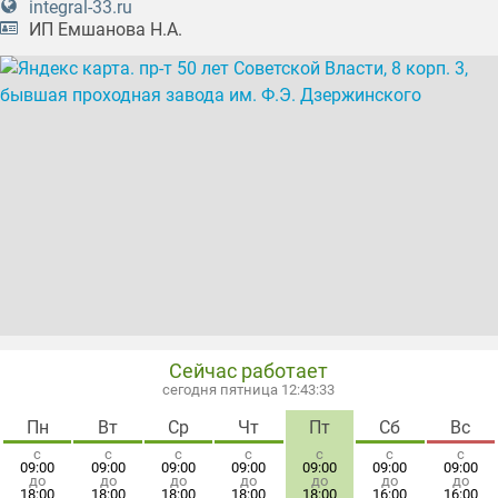
integral-33.ru
климатическое оборудование
кондиционеры
ИП Емшанова Н.А.
корпоративное обслуживание ПК
корпоративное обслуживание электротехники
обслуживания компьютерных сетей
подключение оборудования
ремонт и обслуживание климатического
оборудования
создание компьютерных сетей
электрокамины
Сейчас работает
сегодня пятница 12:43:33
Пн
Вт
Ср
Чт
Пт
Сб
Вс
с
с
с
с
с
с
с
09:00
09:00
09:00
09:00
09:00
09:00
09:00
до
до
до
до
до
до
до
18:00
18:00
18:00
18:00
18:00
16:00
16:00