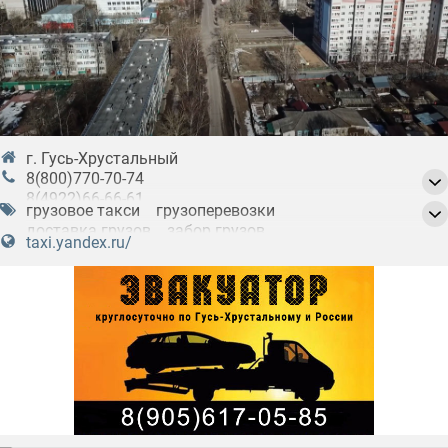
г. Гусь-Хрустальный
8(800)770-70-74
8(4922)66-66-61
грузовое такси
грузоперевозки
8(499)705−88−88
,
служба поддержки
доставка грузов
забор грузов
taxi.yandex.ru/
курьерская служба
пассажирские перевозки
такси
такси легковое