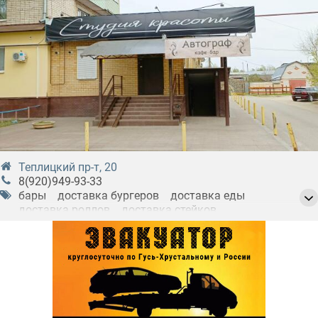
Теплицкий пр-т, 20
8(920)949-93-33
бары
доставка бургеров
доставка еды
доставка роллов
доставка стейков
заказные вечера
заказные мероприятия
кафе
комплексные обеды
кофе
напитки
салаты