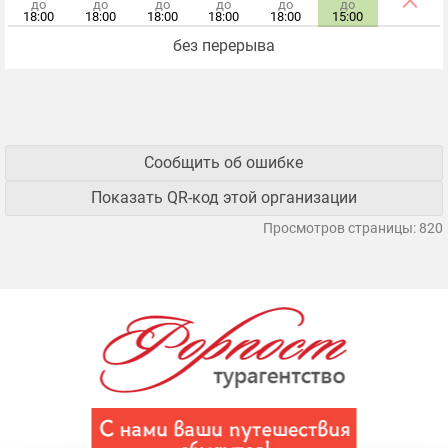
до
до
до
до
до
до
18:00
18:00
18:00
18:00
18:00
15:00
без перерыва
Сообщить об ошибке
Показать QR-код этой организации
Просмотров страницы: 820