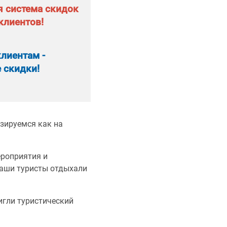
я система скидок
клиентов!
лиентам -
 скидки!
изируемся как на
роприятия и
наши туристы отдыхали
игли туристический