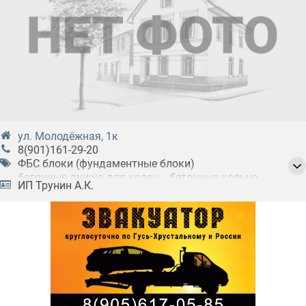
ул. Молодёжная, 1к
8(901)161-29-20
ФБС блоки (фундаментные блоки)
бетонные днища для колец
бетонные кольца
ИП Трунин А.К.
бетонные конусы
бетонные люки для колец
бетонные плиты
газосиликатные блоки
кирпичи
пластиковые крышки для колец