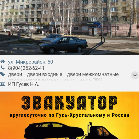
ул. Микрорайон, 50
8(904)252-62-41
двери
двери входные
двери межкомнатные
двери металлические
окна
окна ПВХ
ИП Гусев Н.А.
установка дверей
установка дверных блоков
установка окон
установка окон ПВХ