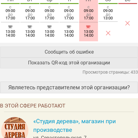
с
с
с
с
с
с
09:00
09:00
09:00
09:00
09:00
09:00
до
до
до
до
до
до
17:00
17:00
17:00
17:00
17:00
13:00
×
×
13:00
13:00
13:00
13:00
13:00
14:00
14:00
14:00
14:00
14:00
Сообщить об ошибке
Показать QR-код этой организации
Просмотров страницы: 433
Являетесь представителем этой организации?
В ЭТОЙ СФЕРЕ РАБОТАЮТ
«Студия дерева», магазин при
производстве
ул. Севастопольская, 7