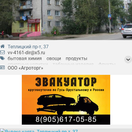
Теплицкий пр-т, 37
vv-4161-dir@x5.ru
бытовая химия
овощи
продукты
спиртные напитки
табачные изделия
фрукты
ООО «Агроторг»
хозяйственные товары