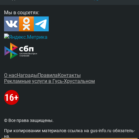
Мы в соцсетях:
О нас
Награды
Правила
Контакты
Рекламные услуги в Гусь-Хрустальном
© Все права защищены.
При копировании материалов ссыл­ка на
gus-info.ru
обя­за­тель­
на.