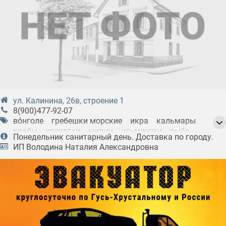
ул. Калинина, 26в, строение 1
8(900)477-92-07
вóнголе
гребешки морские
икра
кальмары
крабы
креветки
мидии
осьминоги
рыба
Понедельник санитарный день. Доставка по городу.
рыба замороженная
рыба охлажденная
ИП Володина Наталия Александровна
рыба солёная
рыба холодного копчения