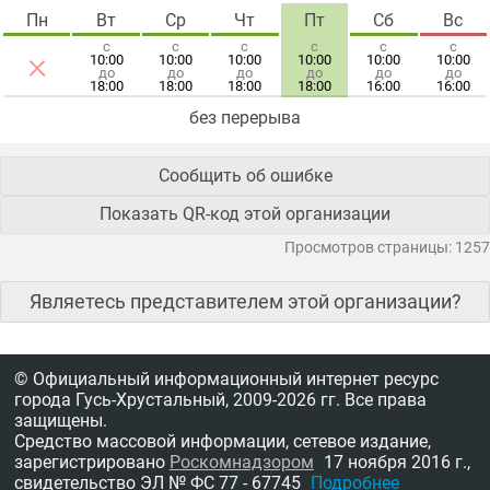
Пн
Вт
Ср
Чт
Пт
Сб
Вс
с
с
с
с
с
с
×
10:00
10:00
10:00
10:00
10:00
10:00
до
до
до
до
до
до
18:00
18:00
18:00
18:00
16:00
16:00
без перерыва
Сообщить об ошибке
Показать QR-код этой организации
Просмотров страницы: 1257
Являетесь представителем этой организации?
© Официальный информационный интернет ресурс
города Гусь-Хрустальный,
2009-2026 гг.
Все права
защищены.
Средство массовой информации, сетевое издание,
зарегистрировано
Роскомнадзором
17 ноября 2016 г.,
свидетельство
ЭЛ № ФС 77 - 67745
Подробнее