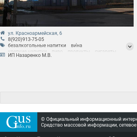
ул. Красноармейская, 6
8(920)913-75-05
безалкогольные напитки
ви́на
крепкие напитки
пиво
продукты
сигареты
ИП Назаренко М.В.
соки
спиртные напитки
энергетические напитки
© Официальный информационный интерне
Средство массовой информации, сетевое