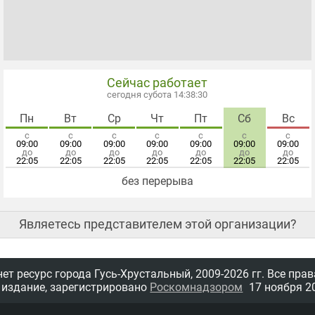
Сейчас работает
сегодня субота 14:38:31
Пн
Вт
Ср
Чт
Пт
Сб
Вс
с
с
с
с
с
с
с
09:00
09:00
09:00
09:00
09:00
09:00
09:00
до
до
до
до
до
до
до
22:05
22:05
22:05
22:05
22:05
22:05
22:05
без перерыва
Являетесь представителем этой организации?
т ресурс города Гусь-Хрустальный,
2009-2026 гг.
Все прав
 издание, зарегистрировано
Роскомнадзором
17 ноября 20