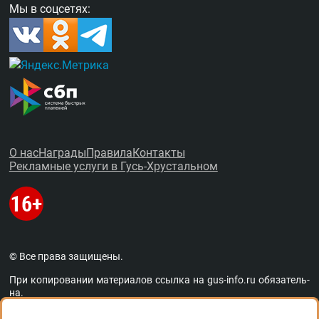
Мы в соцсетях:
О нас
Награды
Правила
Контакты
Рекламные услуги в Гусь-Хрустальном
© Все права защищены.
При копировании материалов ссыл­ка на
gus-info.ru
обя­за­тель­
на.
За содержание рекламных объявлений администра­ция пор­та­
ла от­вет­ствен­но­сти не несёт. Остав­ля­ем за со­бой пра­во ре­дак­