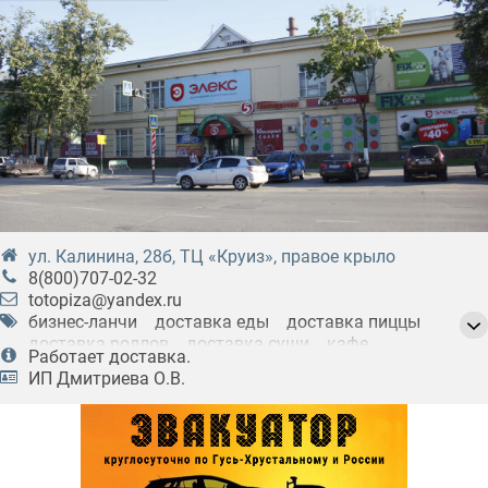
ул. Калинина, 28б, ТЦ «Круиз», правое крыло
8(800)707-02-32
totopiza@yandex.ru
бизнес-ланчи
доставка еды
доставка пиццы
доставка роллов
доставка суши
кафе
Работает доставка.
комплексные обеды
летние веранды
ИП Дмитриева О.В.
пиццерии
пиццы
роллы
суши