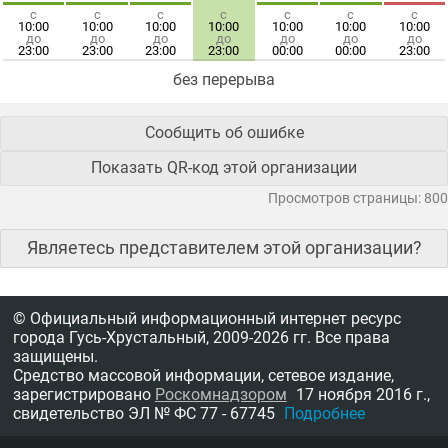
с
с
с
с
с
с
с
10:00
10:00
10:00
10:00
10:00
10:00
10:00
до
до
до
до
до
до
до
23:00
23:00
23:00
23:00
00:00
00:00
23:00
без перерыва
Сообщить об ошибке
Показать QR-код этой организации
Просмотров страницы: 800
Являетесь представителем этой организации?
© Официальный информационный интернет ресурс
города Гусь-Хрустальный,
2009-2026 гг.
Все права
защищены.
Средство массовой информации, сетевое издание,
зарегистрировано
Роскомнадзором
17 ноября 2016 г.,
свидетельство
ЭЛ № ФС 77 - 67745
Подробнее