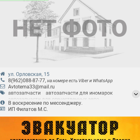
ул. Орловская, 15
8(962)088-87-77
,
на номере есть Viber и WhatsApp
Avtotema33@mail.ru
автозапчасти
автозапчасти для иномарок
автозапчасти для отечественных авто
В воскресение по мессенджеру.
автомасла
автохимия
колесные диски
ИП Филатов М.С.
товары для авто
товары для ухода за авто
шины