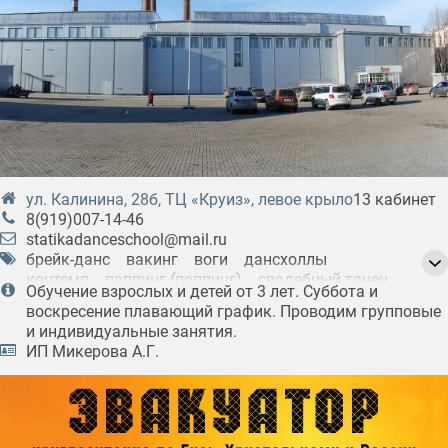
ул. Калинина, 28б, ТЦ «Круиз», левое крыло
13 кабинет
8(919)007-14-46
statikadanceschool@mail.ru
брейк-данс
вакинг
воги
дансхоллы
контемп
паппинг (поппинг)
свадебный танец
Обучение взрослых и детей от 3 лет. Суббота и
стретчинг
хаус
хип-хоп
воскресение плавающий график. Проводим групповые
и индивидуальные занятия.
ИП Микерова А.Г.