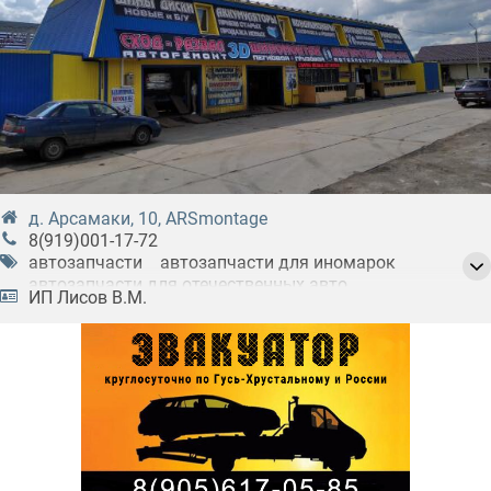
д. Арсамаки, 10, ARSmontage
8(919)001-17-72
автозапчасти
автозапчасти для иномарок
автозапчасти для отечественных авто
ИП Лисов В.М.
автосервисы
аккумуляторы (АКБ)
аргонодуговая сварка
балансировка колес
балансировка мотоколес
диагностика электрики
запчасти для иномарок
колесные диски
колесные диски б/у
прием аккумуляторов
ремонт автомобилей
ремонт автоэлектрики
сварка
сход-развал 3D
шиномонтаж грузовых автомобилей