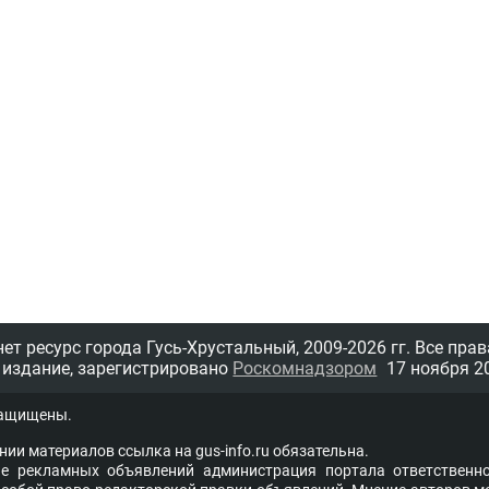
т ресурс города Гусь-Хрустальный,
2009-2026 гг.
Все прав
 издание, зарегистрировано
Роскомнадзором
17 ноября 20
защищены.
нии материалов ссыл­ка на
gus-info.ru
обя­за­тель­на.
 рекламных объявлений администра­ция пор­та­ла от­вет­ствен­но