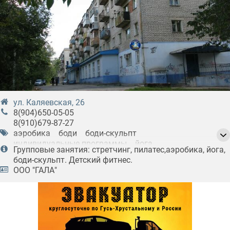
ул. Каляевская, 26
8(904)650-05-05
8(910)679-87-27
аэробика
боди
боди-скульпт
индивидуальные программы
йога
Групповые занятия: стретчинг, пилатес,аэробика, йога,
кардиозоны
пилатес
растяжка
сауны
боди-скульпт. Детский фитнес.
стрет
стретчинг
тренажерные залы
фитнес
ООО "ГАЛА"