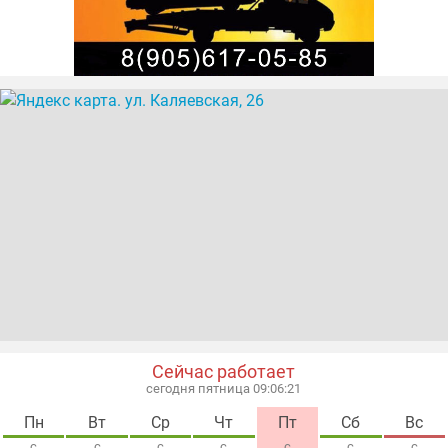
Сейчас работает
сегодня пятница 09:06:22
Пн
Вт
Ср
Чт
Пт
Сб
Вс
с
с
с
с
с
с
с