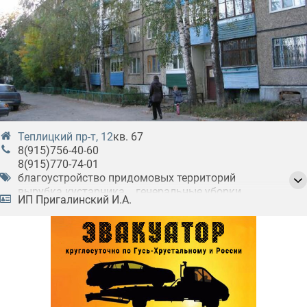
Теплицкий пр-т, 12
кв. 67
8(915)756-40-60
8(915)770-74-01
благоустройство придомовых территорий
вырубка кустарника
генеральные уборки
ИП Пригалинский И.А.
клининговые услуги
озеленение придомовых территорий
скашивание травы
уборка квартир
уборка помещений
уборка после ремонта
уборка производственных помещений
чистка ковров
чистка мягкой мебели
чистка/стирка/мойка ковров