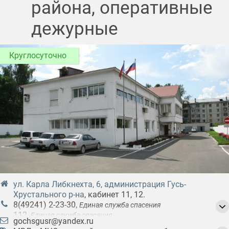
района, оперативные
дежурные
Круглосуточно
ул. Карла Либкнехта, 6, администрация Гусь-
Хрустального р-на
, кабинет 11, 12.
8(49241) 2-23-30
,
Единая служба спасения
112
,
Единая служба спасения
gochsgusr@yandex.ru
101
,
Служба пожарной охраны