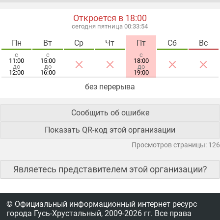
Откроется в 18:00
сегодня пятница 00:33:55
Пн
Вт
Ср
Чт
Пт
Сб
Вс
с
с
с
×
×
×
×
11:00
15:00
18:00
до
до
до
12:00
16:00
19:00
без перерыва
Сообщить об ошибке
Показать QR-код этой организации
Просмотров страницы: 126
Являетесь представителем этой организации?
© Официальный информационный интернет ресурс
города Гусь-Хрустальный,
2009-2026 гг.
Все права