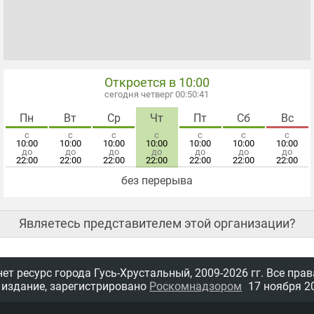
Откроется в 10:00
сегодня четверг 00:50:41
Пн
Вт
Ср
Чт
Пт
Сб
Вс
с
с
с
с
с
с
с
10:00
10:00
10:00
10:00
10:00
10:00
10:00
до
до
до
до
до
до
до
22:00
22:00
22:00
22:00
22:00
22:00
22:00
без перерыва
Являетесь представителем этой организации?
т ресурс города Гусь-Хрустальный,
2009-2026 гг.
Все прав
 издание, зарегистрировано
Роскомнадзором
17 ноября 20